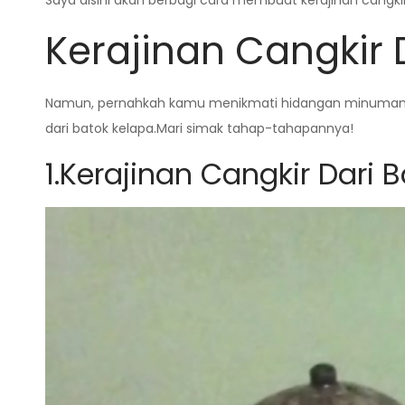
Saya disini akan berbagi cara membuat kerajinan cangkir
Kerajinan Cangkir 
Namun, pernahkah kamu menikmati hidangan minuman dar
dari batok kelapa.Mari simak tahap-tahapannya!
1.Kerajinan Cangkir Dari 