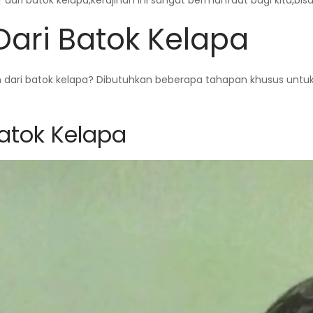
 dari batok kelapa,kerajinan ini sangat bermanfaat bagi kita,b
Dari Batok Kelapa
i batok kelapa? Dibutuhkan beberapa tahapan khusus untuk d
Batok Kelapa