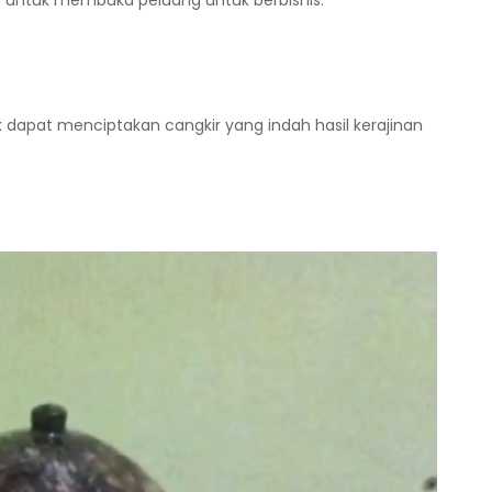
isa untuk membuka peluang untuk berbisnis.
apat menciptakan cangkir yang indah hasil kerajinan