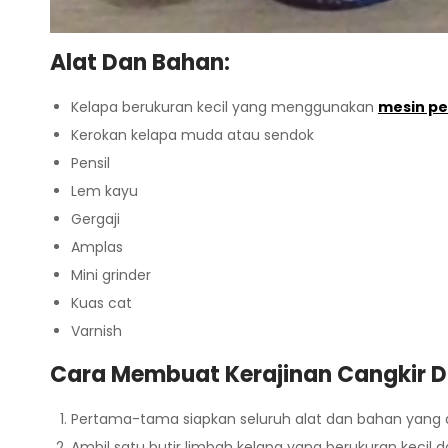
Alat Dan Bahan:
Kelapa berukuran kecil yang menggunakan
mesin pe
Kerokan kelapa muda atau sendok
Pensil
Lem kayu
Gergaji
Amplas
Mini grinder
Kuas cat
Varnish
Cara Membuat Kerajinan Cangkir Da
Pertama-tama siapkan seluruh alat dan bahan yang di
Ambil satu butir limbah kelapa yang berukuran kecil