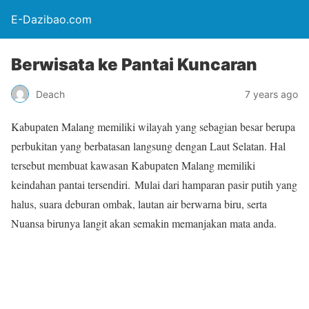
E-Dazibao.com
Berwisata ke Pantai Kuncaran
Deach
7 years ago
Kabupaten Malang memiliki wilayah yang sebagian besar berupa
perbukitan yang berbatasan langsung dengan Laut Selatan. Hal
tersebut membuat kawasan Kabupaten Malang memiliki
keindahan pantai tersendiri. Mulai dari hamparan pasir putih yang
halus, suara deburan ombak, lautan air berwarna biru, serta
Nuansa birunya langit akan semakin memanjakan mata anda.