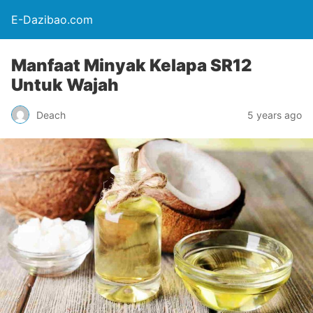
E-Dazibao.com
Manfaat Minyak Kelapa SR12
Untuk Wajah
Deach
5 years ago