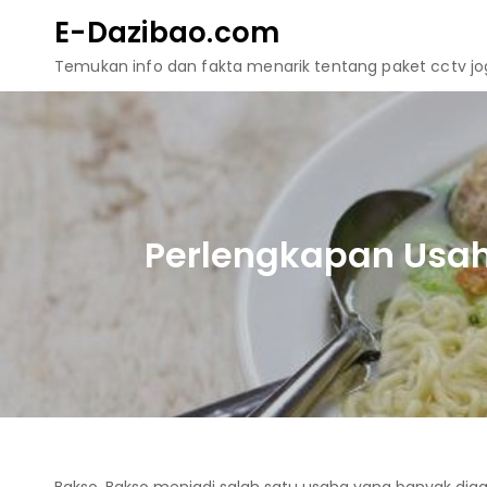
Skip
E-Dazibao.com
to
Temukan info dan fakta menarik tentang paket cctv jogj
content
Perlengkapan Usah