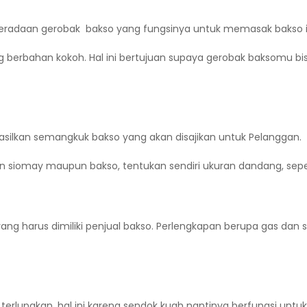
eberadaan gerobak bakso yang fungsinya untuk memasak bakso it
g berbahan kokoh. Hal ini bertujuan supaya gerobak baksomu b
ilkan semangkuk bakso yang akan disajikan untuk Pelanggan.
n siomay maupun bakso, tentukan sendiri ukuran dandang, sepe
ng harus dimiliki penjual bakso. Perlengkapan berupa gas dan 
 terlupakan, hal ini karena sendok kuah nantinya berfungsi un