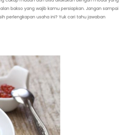
lang cukup mudah dan bisa dilakukan dengan modal yang
 jualan bakso yang wajib kamu persiapkan. Jangan sampai
ih perlengkapan usaha ini? Yuk cari tahu jawaban