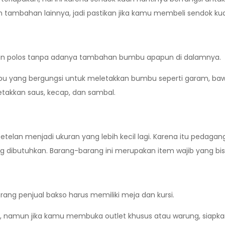
tambahan lainnya, jadi pastikan jika kamu membeli sendok ku
ikan polos tanpa adanya tambahan bumbu apapun di dalamnya.
bu yang bergungsi untuk meletakkan bumbu seperti garam, ba
takkan saus, kecap, dan sambal.
telan menjadi ukuran yang lebih kecil lagi. Karena itu pedagan
ang dibutuhkan. Barang-barang ini merupakan item wajib yang
ang penjual bakso harus memiliki meja dan kursi.
saja, namun jika kamu membuka outlet khusus atau warung, siapk