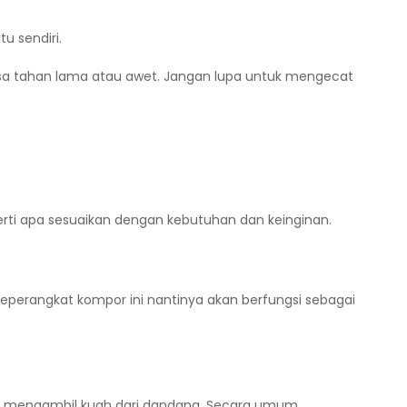
u sendiri.
isa tahan lama atau awet. Jangan lupa untuk mengecat
rti apa sesuaikan dengan kebutuhan dan keinginan.
seperangkat kompor ini nantinya akan berfungsi sebagai
tuk mengambil kuah dari dandang. Secara umum,