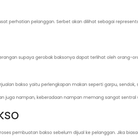
t perhatian pelanggan. Serbet akan dilihat sebagai representas
angan supaya gerobak baksonya dapat terlihat oleh orang-ora
jualan bakso yaitu perlengkapan makan seperti garpu, sendok, s
k dan juga nampan, keberadaan nampan memang sangat sentral
kso
oses pembuatan bakso sebelum dijual ke pelanggan. Jika bia