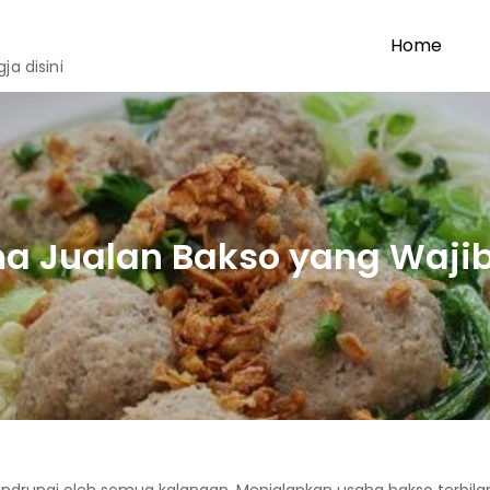
Home
a disini
a Jualan Bakso yang Waji