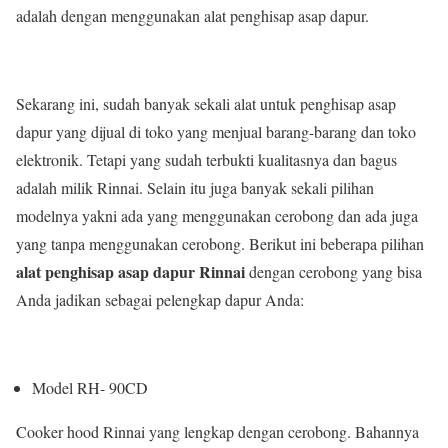
adalah dengan menggunakan alat penghisap asap dapur.
Sekarang ini, sudah banyak sekali alat untuk penghisap asap
dapur yang dijual di toko yang menjual barang-barang dan toko
elektronik. Tetapi yang sudah terbukti kualitasnya dan bagus
adalah milik Rinnai. Selain itu juga banyak sekali pilihan
modelnya yakni ada yang menggunakan cerobong dan ada juga
yang tanpa menggunakan cerobong. Berikut ini beberapa pilihan
alat penghisap asap dapur Rinnai
dengan cerobong yang bisa
Anda jadikan sebagai pelengkap dapur Anda:
Model RH- 90CD
Cooker hood Rinnai yang lengkap dengan cerobong. Bahannya