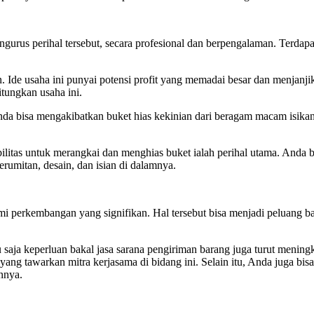
gurus perihal tersebut, secara profesional dan berpengalaman. Terdapa
 Ide usaha ini punyai potensi profit yang memadai besar dan menjanjika
tungkan usaha ini.
 Anda bisa mengakibatkan buket hias kekinian dari beragam macam isi
ilitas untuk merangkai dan menghias buket ialah perihal utama. Anda 
erumitan, desain, dan isian di dalamnya.
lami perkembangan yang signifikan. Hal tersebut bisa menjadi peluang 
saja keperluan bakal jasa sarana pengiriman barang juga turut mening
ang tawarkan mitra kerjasama di bidang ini. Selain itu, Anda juga bis
innya.