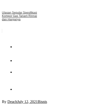
Ulasan Seputar Spesifikasi
Kompor Gas Tanam Rinnai
dan Harganya
By
Deach
July 12, 2021
Bisnis