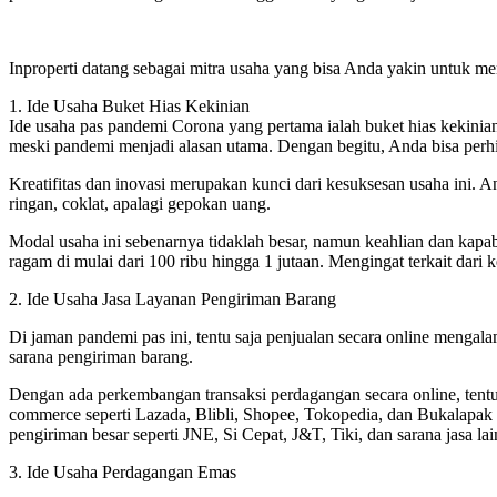
Inproperti datang sebagai mitra usaha yang bisa Anda yakin untuk men
1. Ide Usaha Buket Hias Kekinian
Ide usaha pas pandemi Corona yang pertama ialah buket hias kekinian.
meski pandemi menjadi alasan utama. Dengan begitu, Anda bisa perhi
Kreatifitas dan inovasi merupakan kunci dari kesuksesan usaha ini.
ringan, coklat, apalagi gepokan uang.
Modal usaha ini sebenarnya tidaklah besar, namun keahlian dan kapab
ragam di mulai dari 100 ribu hingga 1 jutaan. Mengingat terkait dari k
2. Ide Usaha Jasa Layanan Pengiriman Barang
Di jaman pandemi pas ini, tentu saja penjualan secara online menga
sarana pengiriman barang.
Dengan ada perkembangan transaksi perdagangan secara online, tentu 
commerce seperti Lazada, Blibli, Shopee, Tokopedia, dan Bukalapak y
pengiriman besar seperti JNE, Si Cepat, J&T, Tiki, dan sarana jasa la
3. Ide Usaha Perdagangan Emas