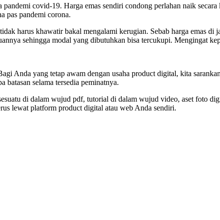
pandemi covid-19. Harga emas sendiri condong perlahan naik secara ko
ha pas pandemi corona.
idak harus khawatir bakal mengalami kerugian. Sebab harga emas di jam
annya sehingga modal yang dibutuhkan bisa tercukupi. Mengingat keperl
 Bagi Anda yang tetap awam dengan usaha product digital, kita saranka
npa batasan selama tersedia peminatnya.
sesuatu di dalam wujud pdf, tutorial di dalam wujud video, aset foto dig
us lewat platform product digital atau web Anda sendiri.