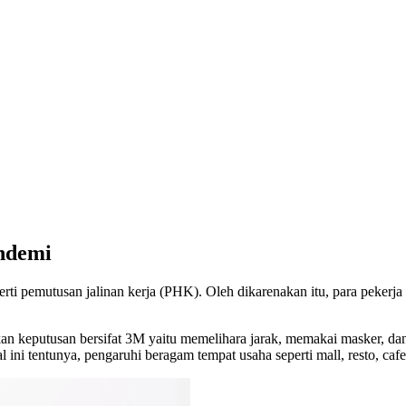
andemi
perti pemutusan jalinan kerja (PHK). Oleh dikarenakan itu, para peker
keputusan bersifat 3M yaitu memelihara jarak, memakai masker, dan d
 ini tentunya, pengaruhi beragam tempat usaha seperti mall, resto, ca