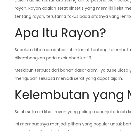
Dalam dunia tekstil, kita sering kali terpesona oleh berb
rayon. Rayon adalah serat sintetis yang memiliki keistim
tentang rayon, terutama fokus pada sifatnya yang lemb
Apa Itu Rayon?
Sebelum kita membahas lebih lanjut tentang kelembutan 
dikembangkan pada akhir abad ke-19.
Meskipun terbuat dari bahan dasar alami, yaitu selulosa 
mengubah selulosa menjadi serat yang dapat dijalin.
Kelembutan yang 
Salah satu ciri khas rayon yang paling menonjol adalah
Ini membuatnya menjadi pilihan yang populer untuk berb