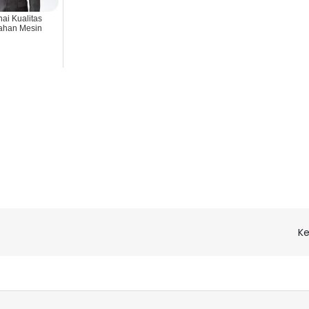
ai Kualitas
ahan Mesin
Ke