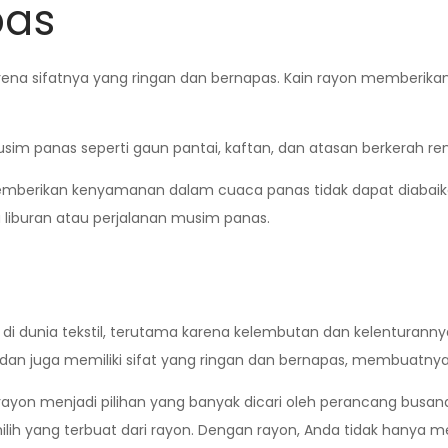
pas
karena sifatnya yang ringan dan bernapas. Kain rayon memberik
usim panas seperti gaun pantai, kaftan, dan atasan berkerah re
mberikan kenyamanan dalam cuaca panas tidak dapat diabaika
 liburan atau perjalanan musim panas.
er di dunia tekstil, terutama karena kelembutan dan kelentura
an juga memiliki sifat yang ringan dan bernapas, membuatny
 rayon menjadi pilihan yang banyak dicari oleh perancang busan
ih yang terbuat dari rayon. Dengan rayon, Anda tidak hanya me