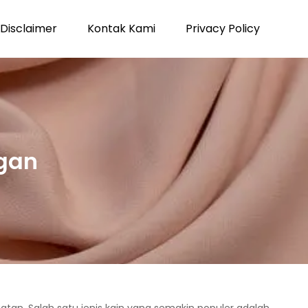
Disclaimer
Kontak Kami
Privacy Policy
ngan