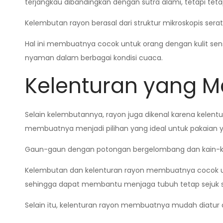
terjangkau dibandingkan dengan sutra alami, tetapi t
Kelembutan rayon berasal dari struktur mikroskopis serat
Hal ini membuatnya cocok untuk orang dengan kulit sensit
nyaman dalam berbagai kondisi cuaca.
Kelenturan yang M
Selain kelembutannya, rayon juga dikenal karena kelentu
membuatnya menjadi pilihan yang ideal untuk pakaian 
Gaun-gaun dengan potongan bergelombang dan kain-kain 
Kelembutan dan kelenturan rayon membuatnya cocok un
sehingga dapat membantu menjaga tubuh tetap sejuk s
Selain itu, kelenturan rayon membuatnya mudah diatur d