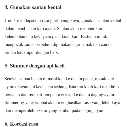
4. Gunakan santan kental
Untuk mendapatkan rasa gurih yang kaya, gunakan santan kental
dalam pembuatan kari ayam. Santan akan memberikan
kelembutan dan kekayaan pada kuah kari. Pastikan untuk
mengocok santan sebelum digunakan agar lemak dan cairan
santan tercampur dengan baik.
5. Simmer dengan api kecil
Setelah semua bahan dimasukkan ke dalam panci, masak kari
ayam dengan api kecil atau sedang. Biarkan kuah kari mendidih
perlahan dan rempah-rempah meresap ke dalam daging ayam.
Simmering yang lambat akan menghasilkan rasa yang lebih kaya
dan memperoleh tekstur yang lembut pada daging ayam.
6. Koreksi rasa