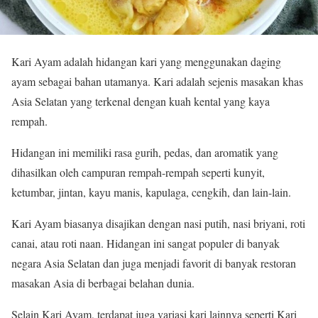
Kari Ayam adalah hidangan kari yang menggunakan daging
ayam sebagai bahan utamanya. Kari adalah sejenis masakan khas
Asia Selatan yang terkenal dengan kuah kental yang kaya
rempah.
Hidangan ini memiliki rasa gurih, pedas, dan aromatik yang
dihasilkan oleh campuran rempah-rempah seperti kunyit,
ketumbar, jintan, kayu manis, kapulaga, cengkih, dan lain-lain.
Kari Ayam biasanya disajikan dengan nasi putih, nasi briyani, roti
canai, atau roti naan. Hidangan ini sangat populer di banyak
negara Asia Selatan dan juga menjadi favorit di banyak restoran
masakan Asia di berbagai belahan dunia.
Selain Kari Ayam, terdapat juga variasi kari lainnya seperti Kari