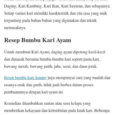
Daging, Kari Kambing, Kari Ikan, Kari Sayuran, dan sebagainya.
Setiap variasi kari memiliki karakteristik dan cita rasa yang unik
tergantung pada bahan-bahan yang digunakan dan teknik
memasaknya.
Resep Bumbu Kari Ayam
Untuk membuat Kari Ayam, daging ayam dipotong kecil-kecil
dan dimasak bersama bumbu-bumbu kari seperti pasta kari,
bawang merah, bawang putih, jahe, serai, dan daun jeruk.
Resep bumbu kare kuning
juga mempunyai cara yang mudah dan
rasanya enak dan gurih, tidak jauh berbea dalam proses
pembuatannya dengan kari ayam ini.
Kemudian ditambahkan santan atau susu kelapa yang
memberikan kekayaan dan kelembutan pada kuah kari. Beberapa