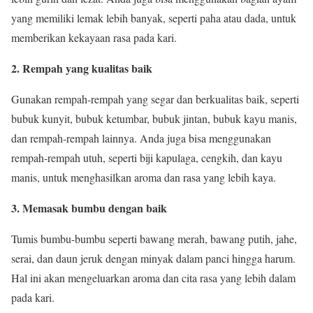
yang memiliki lemak lebih banyak, seperti paha atau dada, untuk
memberikan kekayaan rasa pada kari.
2. Rempah yang kualitas baik
Gunakan rempah-rempah yang segar dan berkualitas baik, seperti
bubuk kunyit, bubuk ketumbar, bubuk jintan, bubuk kayu manis,
dan rempah-rempah lainnya. Anda juga bisa menggunakan
rempah-rempah utuh, seperti biji kapulaga, cengkih, dan kayu
manis, untuk menghasilkan aroma dan rasa yang lebih kaya.
3. Memasak bumbu dengan baik
Tumis bumbu-bumbu seperti bawang merah, bawang putih, jahe,
serai, dan daun jeruk dengan minyak dalam panci hingga harum.
Hal ini akan mengeluarkan aroma dan cita rasa yang lebih dalam
pada kari.