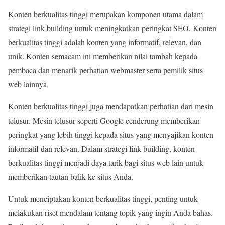
Konten berkualitas tinggi merupakan komponen utama dalam
strategi link building untuk meningkatkan peringkat SEO. Konten
berkualitas tinggi adalah konten yang informatif, relevan, dan
unik. Konten semacam ini memberikan nilai tambah kepada
pembaca dan menarik perhatian webmaster serta pemilik situs
web lainnya.
Konten berkualitas tinggi juga mendapatkan perhatian dari mesin
telusur. Mesin telusur seperti Google cenderung memberikan
peringkat yang lebih tinggi kepada situs yang menyajikan konten
informatif dan relevan. Dalam strategi link building, konten
berkualitas tinggi menjadi daya tarik bagi situs web lain untuk
memberikan tautan balik ke situs Anda.
Untuk menciptakan konten berkualitas tinggi, penting untuk
melakukan riset mendalam tentang topik yang ingin Anda bahas.