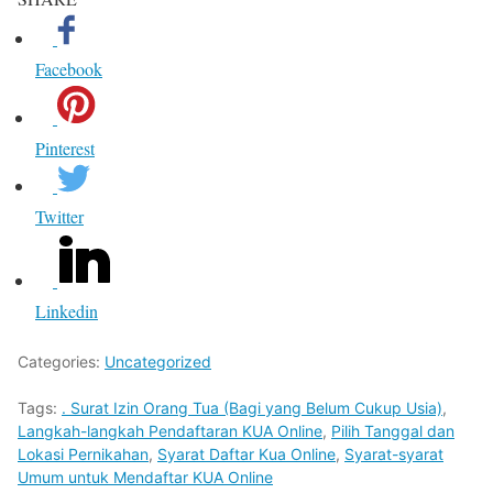
Facebook
Pinterest
Twitter
Linkedin
Categories:
Uncategorized
Tags:
. Surat Izin Orang Tua (Bagi yang Belum Cukup Usia)
,
Langkah-langkah Pendaftaran KUA Online
,
Pilih Tanggal dan
Lokasi Pernikahan
,
Syarat Daftar Kua Online
,
Syarat-syarat
Umum untuk Mendaftar KUA Online