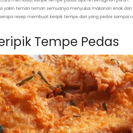
Cara membuat Keripik tempe padas dijamin ketagihan parah.
 saya yakin teman teman semuanya menyukai makanan enak dan n
berapa resep membuat keripik tempe dari yang pedas sampai ra
ripik Tempe Pedas