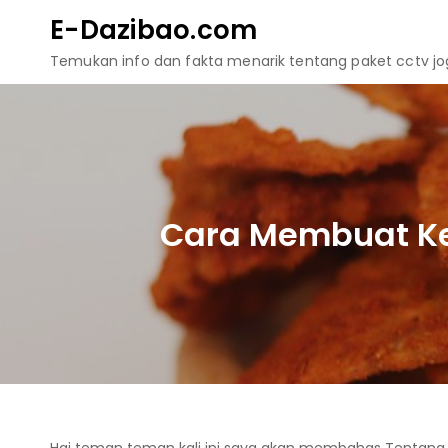
Skip
E-Dazibao.com
to
Temukan info dan fakta menarik tentang paket cctv jogj
content
Cara Membuat Ke