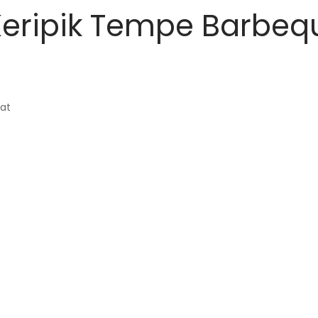
eripik Tempe Barbeq
at