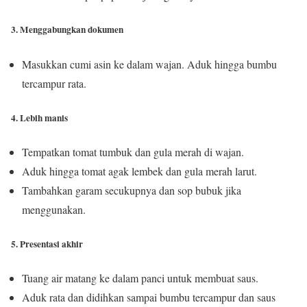
3. Menggabungkan dokumen
Masukkan cumi asin ke dalam wajan. Aduk hingga bumbu
tercampur rata.
4. Lebih manis
Tempatkan tomat tumbuk dan gula merah di wajan.
Aduk hingga tomat agak lembek dan gula merah larut.
Tambahkan garam secukupnya dan sop bubuk jika
menggunakan.
5. Presentasi akhir
Tuang air matang ke dalam panci untuk membuat saus.
Aduk rata dan didihkan sampai bumbu tercampur dan saus