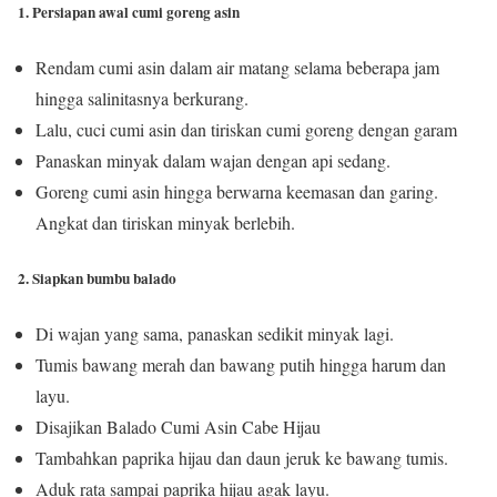
1. Persiapan awal cumi goreng asin
Rendam cumi asin dalam air matang selama beberapa jam
hingga salinitasnya berkurang.
Lalu, cuci cumi asin dan tiriskan cumi goreng dengan garam
Panaskan minyak dalam wajan dengan api sedang.
Goreng cumi asin hingga berwarna keemasan dan garing.
Angkat dan tiriskan minyak berlebih.
2. Siapkan bumbu balado
Di wajan yang sama, panaskan sedikit minyak lagi.
Tumis bawang merah dan bawang putih hingga harum dan
layu.
Disajikan Balado Cumi Asin Cabe Hijau
Tambahkan paprika hijau dan daun jeruk ke bawang tumis.
Aduk rata sampai paprika hijau agak layu.