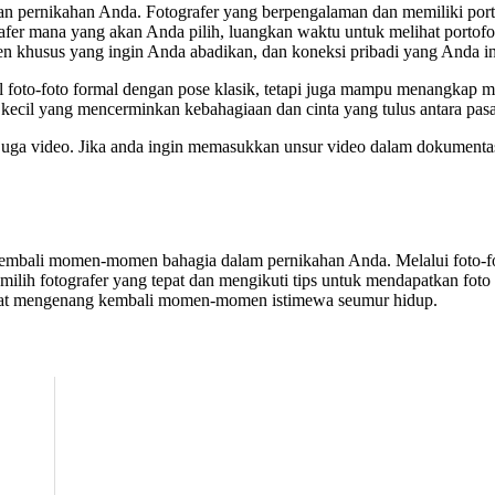
kan pernikahan Anda. Fotografer yang berpengalaman dan memiliki p
er mana yang akan Anda pilih, luangkan waktu untuk melihat portofoli
n khusus yang ingin Anda abadikan, dan koneksi pribadi yang Anda i
il foto-foto formal dengan pose klasik, tetapi juga mampu menangka
kecil yang mencerminkan kebahagiaan dan cinta yang tulus antara pas
 juga video. Jika anda ingin memasukkan unsur video dalam dokumen
kembali momen-momen bahagia dalam pernikahan Anda. Melalui foto-fot
 memilih fotografer yang tepat dan mengikuti tips untuk mendapatkan
apat mengenang kembali momen-momen istimewa seumur hidup.