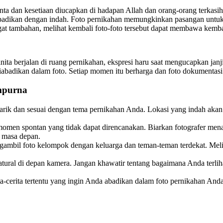
 cinta dan kesetiaan diucapkan di hadapan Allah dan orang-orang terka
terabadikan dengan indah. Foto pernikahan memungkinkan pasangan u
gat tambahan, melihat kembali foto-foto tersebut dapat membawa kemba
a berjalan di ruang pernikahan, ekspresi haru saat mengucapkan janj
badikan dalam foto. Setiap momen itu berharga dan foto dokumentasi ad
mpurna
enarik dan sesuai dengan tema pernikahan Anda. Lokasi yang indah a
omen spontan yang tidak dapat direncanakan. Biarkan fotografer men
i masa depan.
gambil foto kelompok dengan keluarga dan teman-teman terdekat. Me
atural di depan kamera. Jangan khawatir tentang bagaimana Anda terli
ta-cerita tertentu yang ingin Anda abadikan dalam foto pernikahan An