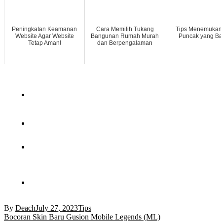
Peningkatan Keamanan
Cara Memilih Tukang
Tips Menemukan 
Website Agar Website
Bangunan Rumah Murah
Puncak yang B
Tetap Aman!
dan Berpengalaman
By
Deach
July 27, 2023
Tips
Post
Bocoran Skin Baru Gusion Mobile Legends (ML)