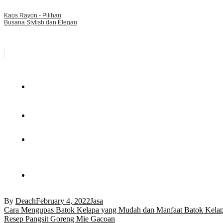
Kaos Rayon - Pilihan
Busana Stylish dan Elegan
By
Deach
February 4, 2022
Jasa
Post
Cara Mengupas Batok Kelapa yang Mudah dan Manfaat Batok Kela
Resep Pangsit Goreng Mie Gacoan