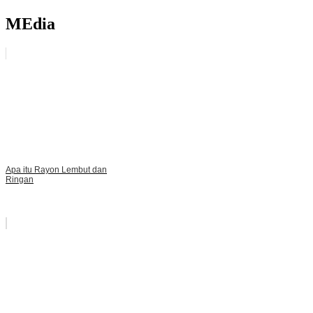
navigation
MEdia
Apa itu Rayon Lembut dan
Ringan