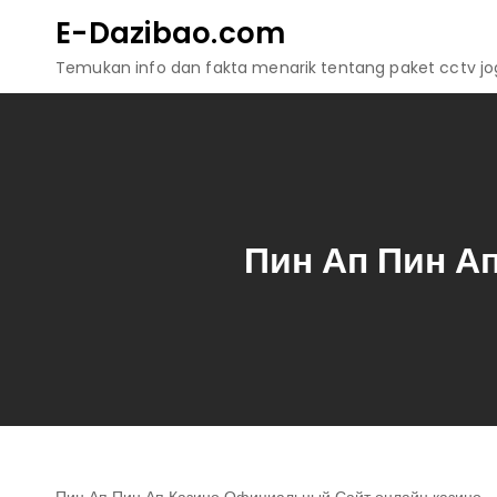
Skip
E-Dazibao.com
to
Temukan info dan fakta menarik tentang paket cctv jogj
content
Пин Ап Пин А