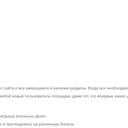
ал сайта и все имеющиеся в наличии разделы. Когда все необходи
бой новый пользователь площадки, даже тот, кто впервые имеет д
ыигрыша реальных денег.
х и претендовать на различные бонусы.