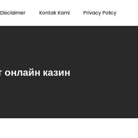
Disclaimer
Kontak Kami
Privacy Policy
 онлайн казин