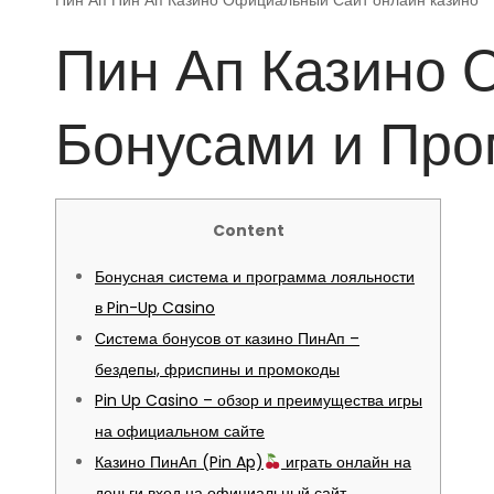
Пин Ап Пин Ап Казино Официальный Сайт онлайн казино
Пин Ап Казино 
Бонусами и Пр
Content
Бонусная система и программа лояльности
в Pin-Up Casino
Система бонусов от казино ПинАп –
бездепы, фриспины и промокоды
Pin Up Casino – обзор и преимущества игры
на официальном сайте
Казино ПинАп (Pin Ap)
играть онлайн на
деньги вход на официальный сайт