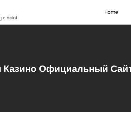
Home
a disini
п Казино Официальный Сайт