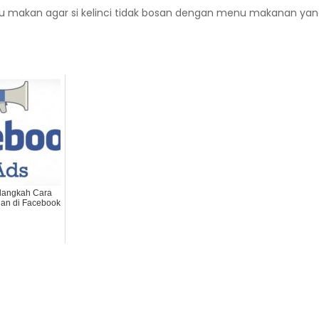
nu makan agar si kelinci tidak bosan dengan menu makanan yang 
langkah Cara
lan di Facebook