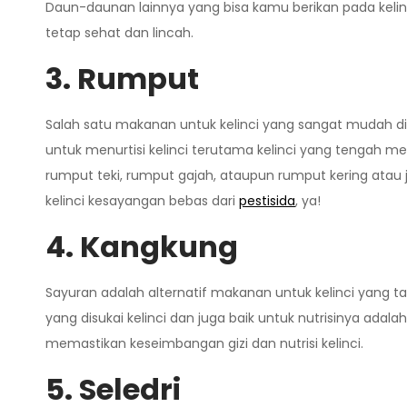
Daun-daunan lainnya yang bisa kamu berikan pada kelin
tetap sehat dan lincah.
3. Rumput
Salah satu makanan untuk kelinci yang sangat mudah di
untuk menurtisi kelinci terutama kelinci yang tengah me
rumput teki, rumput gajah, ataupun rumput kering atau 
kelinci kesayangan bebas dari
pestisida
, ya!
4. Kangkung
Sayuran adalah alternatif makanan untuk kelinci yang tak
yang disukai kelinci dan juga baik untuk nutrisinya ada
memastikan keseimbangan gizi dan nutrisi kelinci.
5. Seledri