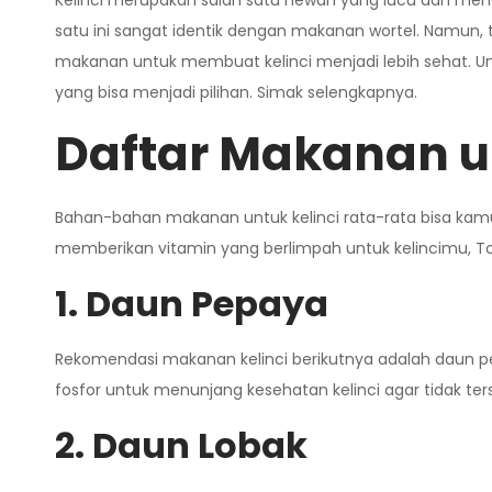
Kelinci merupakan salah satu hewan yang lucu dan mengg
satu ini sangat identik dengan makanan wortel. Namun, t
makanan untuk membuat kelinci menjadi lebih sehat. U
yang bisa menjadi pilihan. Simak selengkapnya.
Daftar Makanan un
Bahan-bahan makanan untuk kelinci rata-rata bisa kam
memberikan vitamin yang berlimpah untuk kelincimu, To
1. Daun Pepaya
Rekomendasi makanan kelinci berikutnya adalah daun pepay
fosfor untuk menunjang kesehatan kelinci agar tidak ter
2. Daun Lobak