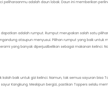
ci peliharaanmu adalah daun lobak. Daun ini memberikan perlin
 dapatkan adalah rumput. Rumput merupakan salah satu pilihan 
ngandung ataupun menyusui. Pilihan rumput yang baik untuk maka
jerami yang banyak diperjualbelikan sebagai makanan kelinci. 
 kalah baik untuk gizi kelinci. Namun, tak semua sayuran bisa To
lah sayur Kangkung. Meskipun bergizi, pastikan Toppers selalu m