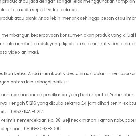
 produk atau jasa dengan sangat jelas menggunakan tampilan 
i alat media seperti video animasi.
duk atau bisnis Anda lebih menarik sehingga pesan atau infor
isa membangun kepercayaan konsumen akan produk yang dijual 
tuk membeli produk yang dijual setelah melihat video animasi
asa video animasi.
atkan ketika Anda membuat video animasi dalam memasarkan 
ah antara lain sebagai berikut :
imasi dan undangan pernikahan yang bertempat di Perumahan W
 Tengah 51216 yang dibuka selama 24 jam dihari senin-sabtu 
tu : 0852-1142-9217.
n Perintis Kemerdekaan No. 38, Beji Kecamatan Taman Kabupat
telephone : 0896-3063-3000.