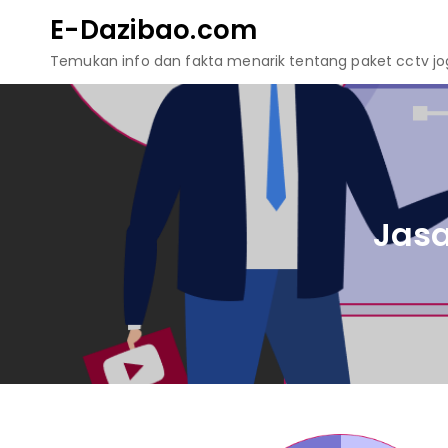
Skip
E-Dazibao.com
to
Temukan info dan fakta menarik tentang paket cctv jogj
content
Jasa