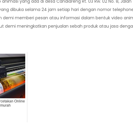
imasi yang ada di desa Candiareng Rt. 03 Rw. 02 No. 8, Jalan
ng dibuka selama 24 jam setiap hari dengan nomor telephone
an demi memberi pesan atau informasi dalam bentuk video an
t demi meningkatkan penjualan sebah produk atau jasa denga
rcetakan Online
rmurah