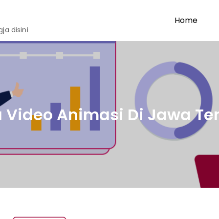
Home
a disini
 Video Animasi Di Jawa T