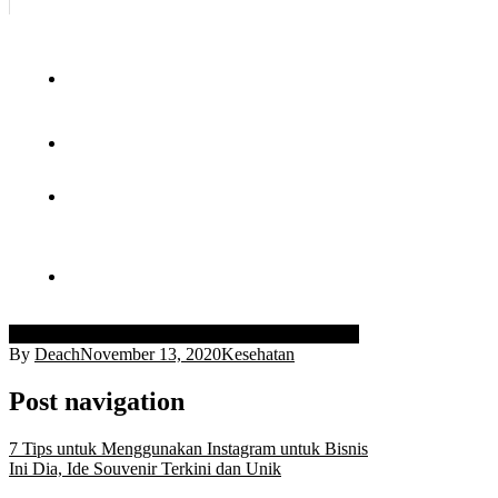
klinik alat vital sukabumi
terapi alat vital sukabumi
By
Deach
November 13, 2020
Kesehatan
Post navigation
7 Tips untuk Menggunakan Instagram untuk Bisnis
Ini Dia, Ide Souvenir Terkini dan Unik