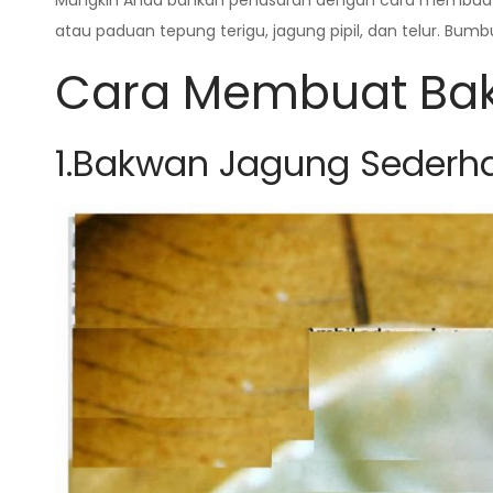
Mungkin Anda bahkan penasaran dengan cara membuat b
atau paduan tepung terigu, jagung pipil, dan telur. 
Cara Membuat Ba
1.Bakwan Jagung Sederh