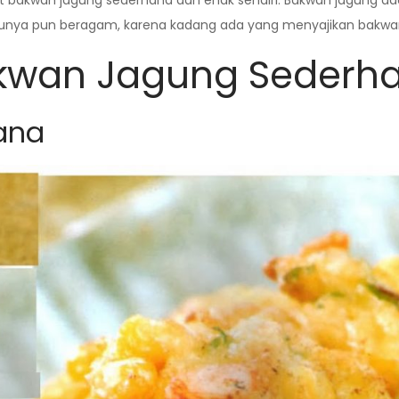
akwan jagung sederhana dan enak sendiri. Bakwan jagung ada
Bumbunya pun beragam, karena kadang ada yang menyajikan bakw
kwan Jagung Sederh
ana