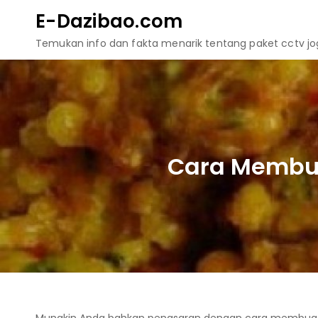
Skip
E-Dazibao.com
to
Temukan info dan fakta menarik tentang paket cctv jogj
content
Cara Membu