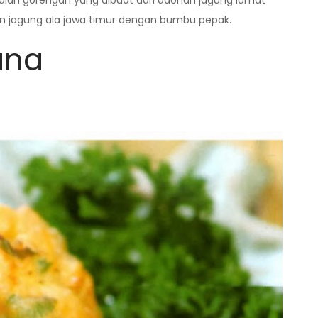
lah gorengan yang dibuat dari adonan jagung lumat
an jagung ala jawa timur dengan bumbu pepak.
ana