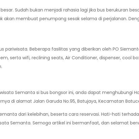
sar. Sudah bukan menjadi rahasia lagi jika bus berukuran bes
k akan membuat penumpang sesak selama di perjalanan. Dengan
bus pariwisata. Beberapa fasilitas yang diberikan oleh PO Siema
m, serta wifi, reclining seats, Air Conditioner, dispenser, cool b
.
isata Semanta si bus bongsor ini, anda dapat menghubungi Hotl
rnya di alamat Jalan Garuda No.95, Batujaya, Kecamatan Batuce
anta dari kelebihan, beserta cara reservasi. Hati-hati terhad
a Semanta. Semoga artikel ini bermanfaat, dan selamat berwis