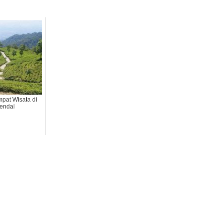
mpat Wisata di
endal