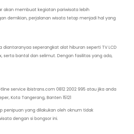
ar akan membuat kegiatan pariwisata lebih
 demikian, perjalanan wisata tetap menjadi hal yang
nta diantaranyaa seperangkat alat hiburan seperti TV LCD
ox, serta bantal dan selimut. Dengan fasilitas yang ada,
ine service ibistrans.com 0812 2002 995 atau jika anda
per, Kota Tangerang, Banten 15121
ap penipuan yang dilakukan oleh oknum tidak
ata dengan si bongsor ini.