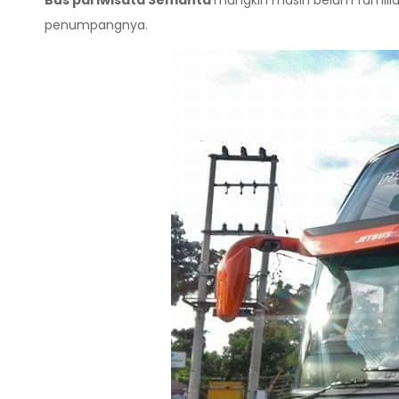
Bus pariwisata Semanta
mungkin masih belum familia
penumpangnya.